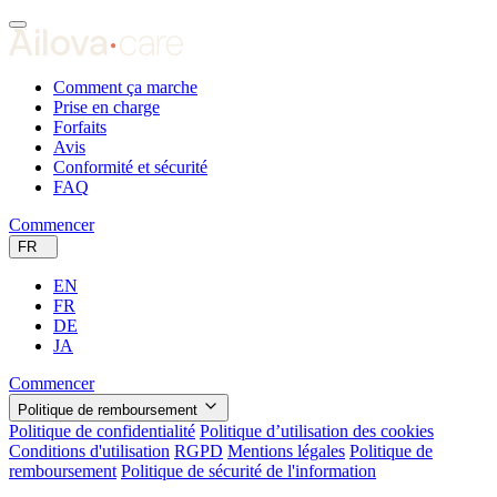
Comment ça marche
Prise en charge
Forfaits
Avis
Conformité et sécurité
FAQ
Commencer
FR
EN
FR
DE
JA
Commencer
Politique de remboursement
Politique de confidentialité
Politique d’utilisation des cookies
Conditions d'utilisation
RGPD
Mentions légales
Politique de
remboursement
Politique de sécurité de l'information